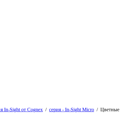
 In-Sight от Cognex
/
серия - In-Sight Micro
/
Цветные