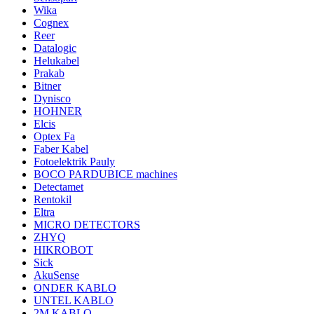
Wika
Cognex
Reer
Datalogic
Helukabel
Prakab
Bitner
Dynisco
HOHNER
Elcis
Optex Fa
Faber Kabel
Fotoelektrik Pauly
BOCO PARDUBICE machines
Detectamet
Rentokil
Eltra
MICRO DETECTORS
ZHYQ
HIKROBOT
Sick
AkuSense
ONDER KABLO
UNTEL KABLO
2M KABLO