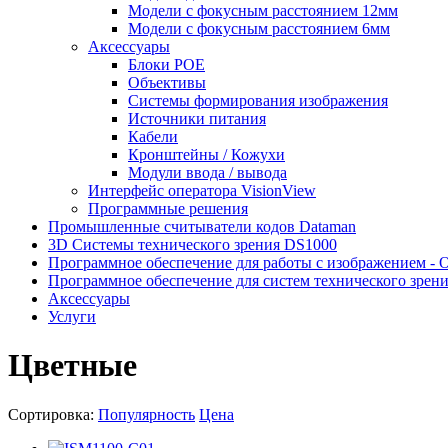
Модели с фокусным расстоянием 12мм
Модели с фокусным расстоянием 6мм
Аксессуары
Блоки POE
Объективы
Системы формирования изображения
Источники питания
Кабели
Кронштейны / Кожухи
Модули ввода / вывода
Интерфейс оператора VisionView
Программные решения
Промышленные считыватели кодов Dataman
3D Системы технического зрения DS1000
Программное обеспечение для работы с изображением - 
Программное обеспечение для систем технического зрен
Аксессуары
Услуги
Цветные
Сортировка:
Популярность
Цена