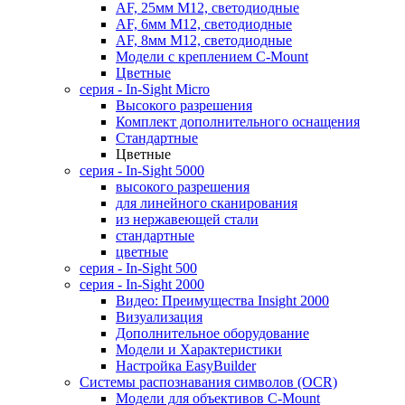
AF, 25мм M12, светодиодные
AF, 6мм M12, светодиодные
AF, 8мм M12, светодиодные
Модели с креплением C-Mount
Цветные
серия - In-Sight Micro
Высокого разрешения
Комплект дополнительного оснащения
Стандартные
Цветные
серия - In-Sight 5000
высокого разрешения
для линейного сканирования
из нержавеющей стали
стандартные
цветные
серия - In-Sight 500
cерия - In-Sight 2000
Видео: Преимущества Insight 2000
Визуализация
Дополнительное оборудование
Модели и Характеристики
Настройка EasyBuilder
Системы распознавания символов (OCR)
Модели для объективов C-Mount