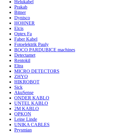
Helukabel
Prakab
Bitner
Dynisco
HOHNER
Elcis
Optex Fa
Faber Kabel
Fotoelektrik Pauly
BOCO PARDUBICE machines
Detectamet
Rentokil
Eltra
MICRO DETECTORS
ZHYQ
HIKROBOT
Sick
AkuSense
ONDER KABLO
UNTEL KABLO
2M KABLO
OPKON
Leine Linde
UNIKA CABLES
Prysmian