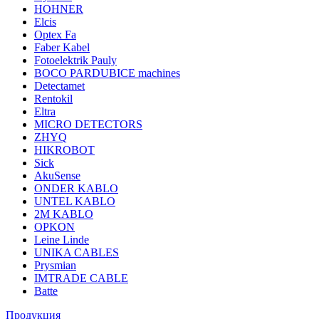
HOHNER
Elcis
Optex Fa
Faber Kabel
Fotoelektrik Pauly
BOCO PARDUBICE machines
Detectamet
Rentokil
Eltra
MICRO DETECTORS
ZHYQ
HIKROBOT
Sick
AkuSense
ONDER KABLO
UNTEL KABLO
2M KABLO
OPKON
Leine Linde
UNIKA CABLES
Prysmian
IMTRADE CABLE
Batte
Продукция