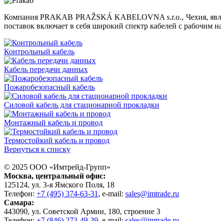
Компания PRAKAB PRAŽSKÁ KABELOVNA s.r.o., Чехия, являет
поставок включает в себя широкий спектр кабелей с рабочим н
Контрольный кабель
Кабель передачи данных
Пожаробезопасный кабель
Силовой кабель для стационарной прокладки
Монтажный кабель и провод
Термоcтойкий кабель и провод
Вернуться к списку
© 2025 ООО «
Имтрейд-Групп
»
Москва
, центральный офис:
125124
, ул.
3-я Ямского Поля, 18
Телефон:
+7 (495) 374-63-31
, e-mail:
sales@imtrade.ru
Самара
:
443090
, ул.
Советской Армии, 180, строение 3
Телефон:
+7 (846) 273-49-39
,
e-mail:
sales@imtrade.ru