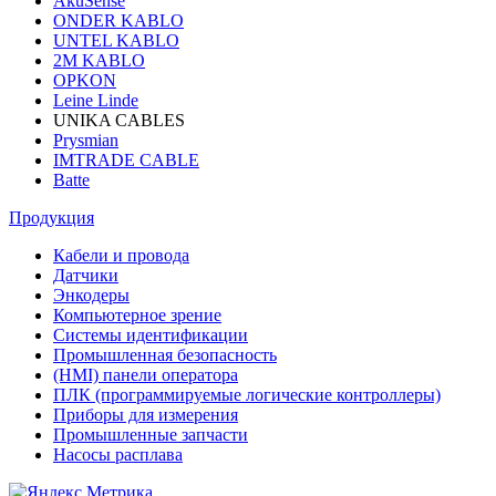
AkuSense
ONDER KABLO
UNTEL KABLO
2M KABLO
OPKON
Leine Linde
UNIKA CABLES
Prysmian
IMTRADE CABLE
Batte
Продукция
Кабели и провода
Датчики
Энкодеры
Компьютерное зрение
Системы идентификации
Промышленная безопасность
(HMI) панели оператора
ПЛК (программируемые логические контроллеры)
Приборы для измерения
Промышленные запчасти
Насосы расплава