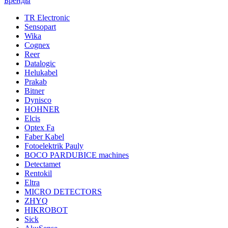
Бренды
TR Electronic
Sensopart
Wika
Cognex
Reer
Datalogic
Helukabel
Prakab
Bitner
Dynisco
HOHNER
Elcis
Optex Fa
Faber Kabel
Fotoelektrik Pauly
BOCO PARDUBICE machines
Detectamet
Rentokil
Eltra
MICRO DETECTORS
ZHYQ
HIKROBOT
Sick