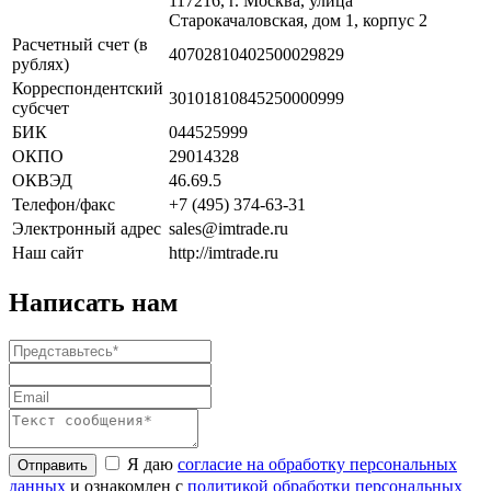
117216, г. Москва, улица
Старокачаловская, дом 1, корпус 2
Расчетный счет (в
40702810402500029829
рублях)
Корреспондентский
30101810845250000999
субсчет
БИК
044525999
ОКПО
29014328
ОКВЭД
46.69.5
Телефон/факс
+7 (495) 374-63-31
Электронный адрес
sales@imtrade.ru
Наш сайт
http://imtrade.ru
Написать нам
Я даю
согласие на обработку персональных
данных
и ознакомлен с
политикой обработки персональных