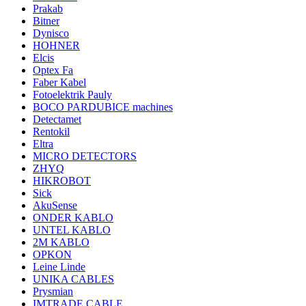
Prakab
Bitner
Dynisco
HOHNER
Elcis
Optex Fa
Faber Kabel
Fotoelektrik Pauly
BOCO PARDUBICE machines
Detectamet
Rentokil
Eltra
MICRO DETECTORS
ZHYQ
HIKROBOT
Sick
AkuSense
ONDER KABLO
UNTEL KABLO
2M KABLO
OPKON
Leine Linde
UNIKA CABLES
Prysmian
IMTRADE CABLE