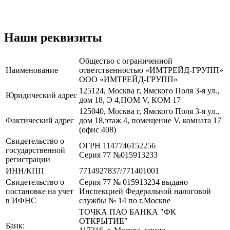
Наши реквизиты
Общество с ограниченной
Наименование
ответственностью «ИМТРЕЙД-ГРУПП»
ООО «ИМТРЕЙД-ГРУПП»
125124, Москва г, Ямского Поля 3-я ул.,
Юридический адрес
дом 18, Э 4,ПОМ V, КОМ 17
125040, Москва г, Ямского Поля 3-я ул.,
Фактический адрес
дом 18,этаж 4, помещение V, комната 17
(офис 408)
Свидетельство о
ОГРН 1147746152256
государственной
Серия 77 №015913233
регистрации
ИНН/КПП
7714927837/771401001
Свидетельство о
Серия 77 № 015913234 выдано
постановке на учет
Инспекцией Федеральной налоговой
в ИФНС
службы № 14 по г.Москве
ТОЧКА ПАО БАНКА "ФК
ОТКРЫТИЕ"
Банк: