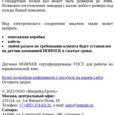
Стандартный полый вал может быть размером до 30мм.
Возможно изготовление энкодера с валом любого размера под
нужды Вашей компании.
Вид электрического соединения заказчик также может
выбрать:
монтажная коробка
кабель
любой разъем по требованию клиента будет установлен
на датчик компанией HOHNER в сжатые сроки.
Датчики HOHNER сертифицированы ГОСТ для работы во
взрывоопасной зоне.
Более подробная информация о продукте на нашем сайте
Оставить запрос
© 2025 ООО «
Имтрейд-Групп
»
Москва
, центральный офис:
125124
, ул.
3-я Ямского Поля, 18
Телефон:
+7 (495) 374-63-31
, e-mail:
sales@imtrade.ru
Самара
:
443090
, ул.
Советской Армии, 180, строение 3