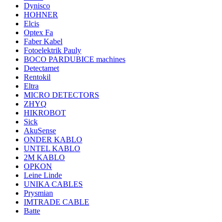
Dynisco
HOHNER
Elcis
Optex Fa
Faber Kabel
Fotoelektrik Pauly
BOCO PARDUBICE machines
Detectamet
Rentokil
Eltra
MICRO DETECTORS
ZHYQ
HIKROBOT
Sick
AkuSense
ONDER KABLO
UNTEL KABLO
2M KABLO
OPKON
Leine Linde
UNIKA CABLES
Prysmian
IMTRADE CABLE
Batte