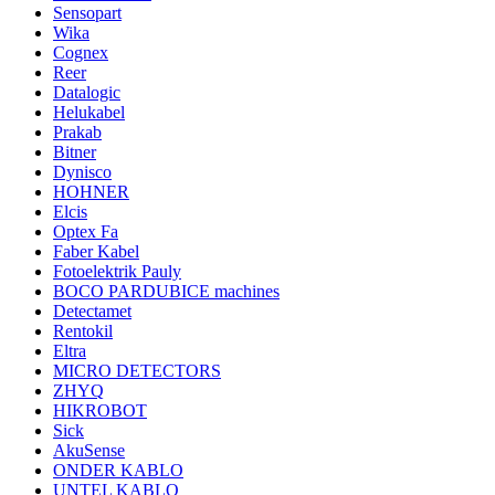
Sensopart
Wika
Cognex
Reer
Datalogic
Helukabel
Prakab
Bitner
Dynisco
HOHNER
Elcis
Optex Fa
Faber Kabel
Fotoelektrik Pauly
BOCO PARDUBICE machines
Detectamet
Rentokil
Eltra
MICRO DETECTORS
ZHYQ
HIKROBOT
Sick
AkuSense
ONDER KABLO
UNTEL KABLO