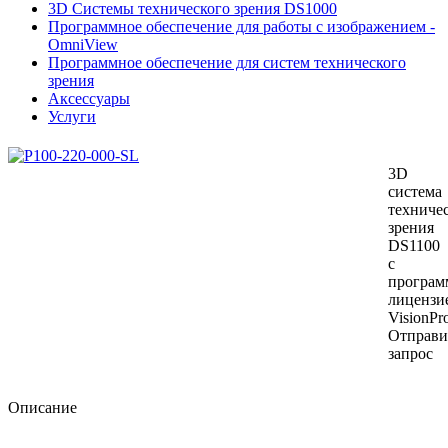
3D Системы технического зрения DS1000
Программное обеспечение для работы с изображением -
OmniView
Программное обеспечение для систем технического
зрения
Аксессуары
Услуги
3D
система
техниче
зрения
DS1100
с
програм
лицензи
VisionPr
Отправи
запрос
Описание