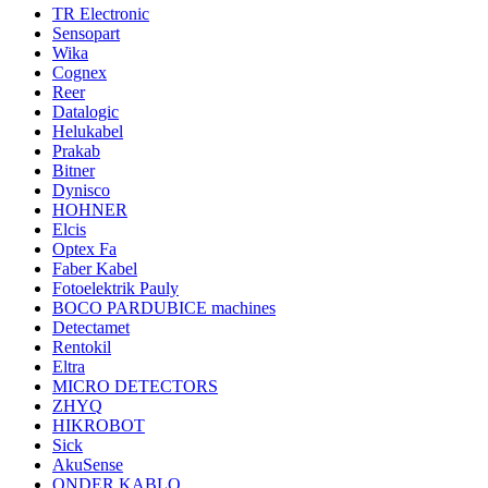
TR Electronic
Sensopart
Wika
Cognex
Reer
Datalogic
Helukabel
Prakab
Bitner
Dynisco
HOHNER
Elcis
Optex Fa
Faber Kabel
Fotoelektrik Pauly
BOCO PARDUBICE machines
Detectamet
Rentokil
Eltra
MICRO DETECTORS
ZHYQ
HIKROBOT
Sick
AkuSense
ONDER KABLO