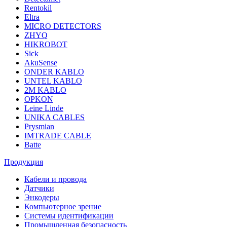
Rentokil
Eltra
MICRO DETECTORS
ZHYQ
HIKROBOT
Sick
AkuSense
ONDER KABLO
UNTEL KABLO
2M KABLO
OPKON
Leine Linde
UNIKA CABLES
Prysmian
IMTRADE CABLE
Batte
Продукция
Кабели и провода
Датчики
Энкодеры
Компьютерное зрение
Системы идентификации
Промышленная безопасность