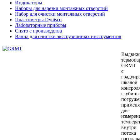
Индикаторы
Наборы для нарезки монтажных отверстий
Набор для очистки монтажных отверстий
Пластометры Dynisco
Лабораторные приборы
Снято с производства
Ванна для очистки экструзионных инструментов
Выдвиж
термопа
GRMT
с
градуир
шкалой
контрол
глубины
погруже
применя
для
измерен
темпера
внутри
потока
расплав