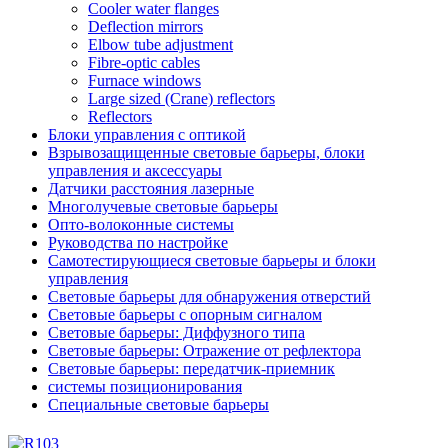
Cooler water flanges
Deflection mirrors
Elbow tube adjustment
Fibre-optic cables
Furnace windows
Large sized (Crane) reflectors
Reflectors
Блоки управления с оптикой
Взрывозащищенные световые барьеры, блоки
управления и аксессуары
Датчики расстояния лазерные
Многолучевые световые барьеры
Опто-волоконные системы
Руководства по настройке
Самотестирующиеся световые барьеры и блоки
управления
Световые барьеры для обнаружения отверстий
Световые барьеры с опорным сигналом
Световые барьеры: Диффузного типа
Световые барьеры: Отражение от рефлектора
Световые барьеры: передатчик-приемник
системы позиционирования
Специальные световые барьеры