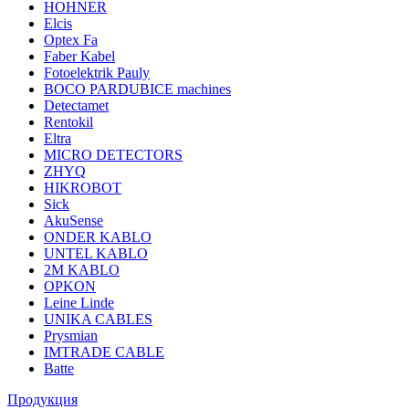
HOHNER
Elcis
Optex Fa
Faber Kabel
Fotoelektrik Pauly
BOCO PARDUBICE machines
Detectamet
Rentokil
Eltra
MICRO DETECTORS
ZHYQ
HIKROBOT
Sick
AkuSense
ONDER KABLO
UNTEL KABLO
2M KABLO
OPKON
Leine Linde
UNIKA CABLES
Prysmian
IMTRADE CABLE
Batte
Продукция