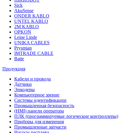
Sick
AkuSense
ONDER KABLO
UNTEL KABLO
2M KABLO
OPKON
Leine Linde
UNIKA CABLES
Prysmian
IMTRADE CABLE
Batte
Продукция
Кабели и провода
Датчики
Энкодеры
Компьютерное зрение
Системы идентификации
Промышленная безопасность
(HMI) панели оператора
ПЛК (программируемые логические контроллеры)
Приборы для измерения
Промышленные запчасти
Насосы расплава