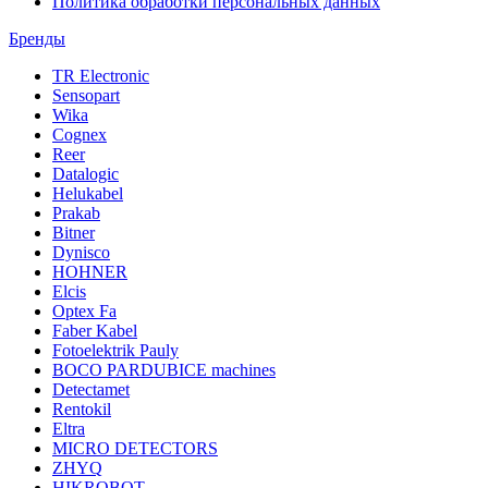
Политика обработки персональных данных
Бренды
TR Electronic
Sensopart
Wika
Cognex
Reer
Datalogic
Helukabel
Prakab
Bitner
Dynisco
HOHNER
Elcis
Optex Fa
Faber Kabel
Fotoelektrik Pauly
BOCO PARDUBICE machines
Detectamet
Rentokil
Eltra
MICRO DETECTORS
ZHYQ
HIKROBOT