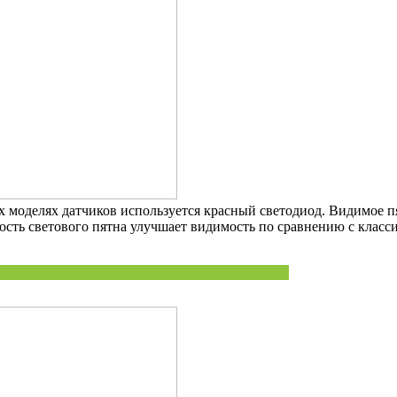
х моделях датчиков используется красный светодиод. Видимое п
кость светового пятна улучшает видимость по сравнению с клас
ыходного луча излучателя