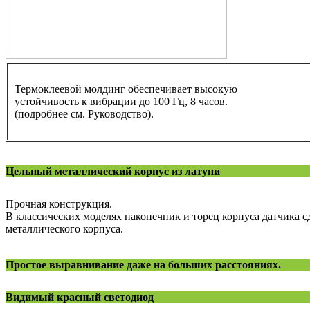
Термоклеевой молдинг обеспечивает высокую
устойчивость к вибрации до 100 Гц, 8 часов.
(подробнее см. Руководство).
Цельный металлический корпус из латуни
Прочная конструкция.
В классических моделях наконечник и торец корпуса датчика с
металлического корпуса.
Простое выравнивание даже на больших расстояниях.
Видимый красный светодиод