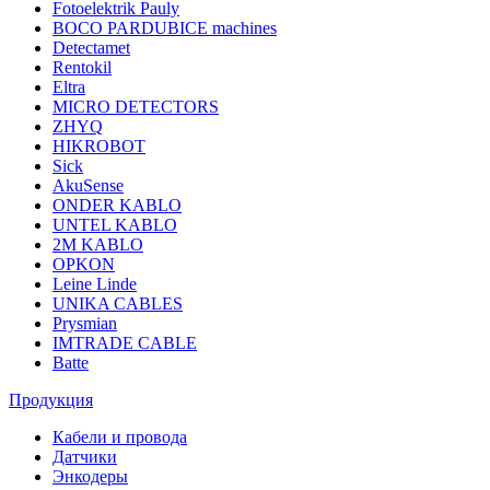
Fotoelektrik Pauly
BOCO PARDUBICE machines
Detectamet
Rentokil
Eltra
MICRO DETECTORS
ZHYQ
HIKROBOT
Sick
AkuSense
ONDER KABLO
UNTEL KABLO
2M KABLO
OPKON
Leine Linde
UNIKA CABLES
Prysmian
IMTRADE CABLE
Batte
Продукция
Кабели и провода
Датчики
Энкодеры