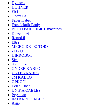
Dynisco
HOHNER
Elcis
Optex Fa
Faber Kabel
Fotoelektrik Pauly
BOCO PARDUBICE machines
Detectamet
Rentokil
Eltra
MICRO DETECTORS
ZHYQ
HIKROBOT
Sick
AkuSense
ONDER KABLO
UNTEL KABLO
2M KABLO
OPKON
Leine Linde
UNIKA CABLES
Prysmian
IMTRADE CABLE
Batte