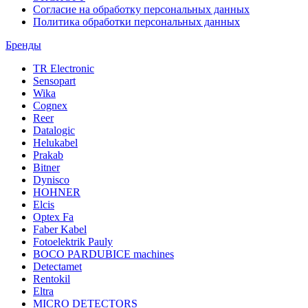
Согласие на обработку персональных данных
Политика обработки персональных данных
Бренды
TR Electronic
Sensopart
Wika
Cognex
Reer
Datalogic
Helukabel
Prakab
Bitner
Dynisco
HOHNER
Elcis
Optex Fa
Faber Kabel
Fotoelektrik Pauly
BOCO PARDUBICE machines
Detectamet
Rentokil
Eltra
MICRO DETECTORS