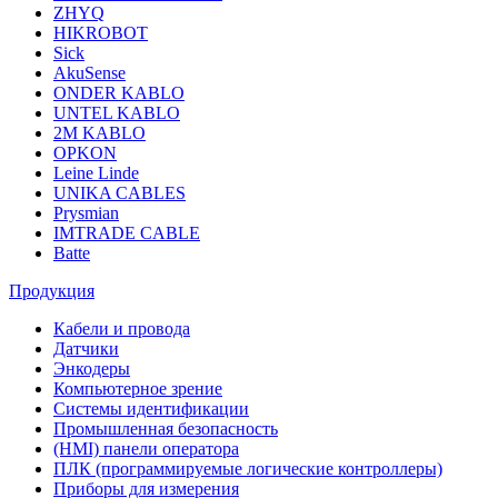
ZHYQ
HIKROBOT
Sick
AkuSense
ONDER KABLO
UNTEL KABLO
2M KABLO
OPKON
Leine Linde
UNIKA CABLES
Prysmian
IMTRADE CABLE
Batte
Продукция
Кабели и провода
Датчики
Энкодеры
Компьютерное зрение
Системы идентификации
Промышленная безопасность
(HMI) панели оператора
ПЛК (программируемые логические контроллеры)
Приборы для измерения