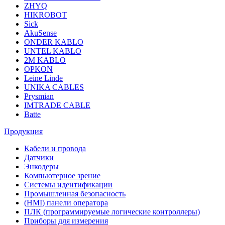
ZHYQ
HIKROBOT
Sick
AkuSense
ONDER KABLO
UNTEL KABLO
2M KABLO
OPKON
Leine Linde
UNIKA CABLES
Prysmian
IMTRADE CABLE
Batte
Продукция
Кабели и провода
Датчики
Энкодеры
Компьютерное зрение
Системы идентификации
Промышленная безопасность
(HMI) панели оператора
ПЛК (программируемые логические контроллеры)
Приборы для измерения