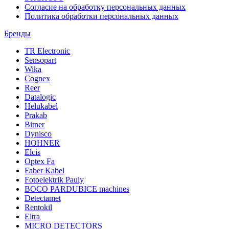
Согласие на обработку персональных данных
Политика обработки персональных данных
Бренды
TR Electronic
Sensopart
Wika
Cognex
Reer
Datalogic
Helukabel
Prakab
Bitner
Dynisco
HOHNER
Elcis
Optex Fa
Faber Kabel
Fotoelektrik Pauly
BOCO PARDUBICE machines
Detectamet
Rentokil
Eltra
MICRO DETECTORS