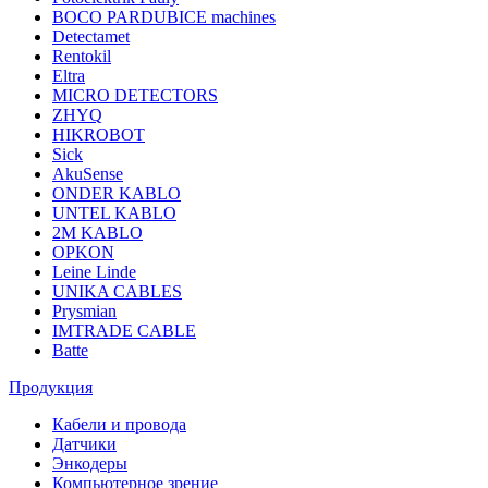
BOCO PARDUBICE machines
Detectamet
Rentokil
Eltra
MICRO DETECTORS
ZHYQ
HIKROBOT
Sick
AkuSense
ONDER KABLO
UNTEL KABLO
2M KABLO
OPKON
Leine Linde
UNIKA CABLES
Prysmian
IMTRADE CABLE
Batte
Продукция
Кабели и провода
Датчики
Энкодеры
Компьютерное зрение