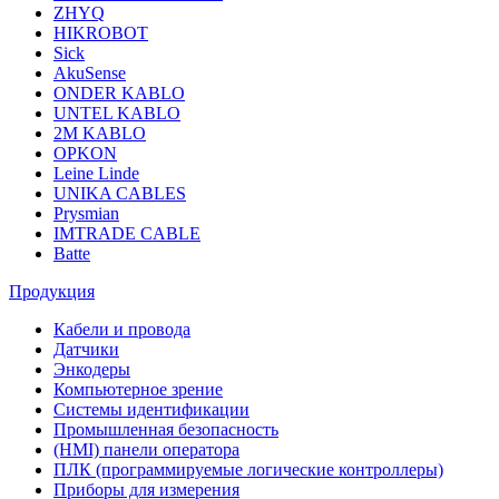
ZHYQ
HIKROBOT
Sick
AkuSense
ONDER KABLO
UNTEL KABLO
2M KABLO
OPKON
Leine Linde
UNIKA CABLES
Prysmian
IMTRADE CABLE
Batte
Продукция
Кабели и провода
Датчики
Энкодеры
Компьютерное зрение
Системы идентификации
Промышленная безопасность
(HMI) панели оператора
ПЛК (программируемые логические контроллеры)
Приборы для измерения