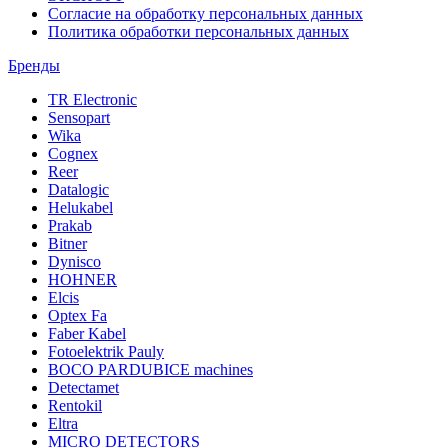
Согласие на обработку персональных данных
Политика обработки персональных данных
Бренды
TR Electronic
Sensopart
Wika
Cognex
Reer
Datalogic
Helukabel
Prakab
Bitner
Dynisco
HOHNER
Elcis
Optex Fa
Faber Kabel
Fotoelektrik Pauly
BOCO PARDUBICE machines
Detectamet
Rentokil
Eltra
MICRO DETECTORS