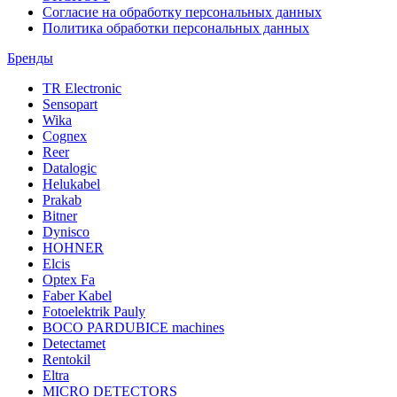
Согласие на обработку персональных данных
Политика обработки персональных данных
Бренды
TR Electronic
Sensopart
Wika
Cognex
Reer
Datalogic
Helukabel
Prakab
Bitner
Dynisco
HOHNER
Elcis
Optex Fa
Faber Kabel
Fotoelektrik Pauly
BOCO PARDUBICE machines
Detectamet
Rentokil
Eltra
MICRO DETECTORS