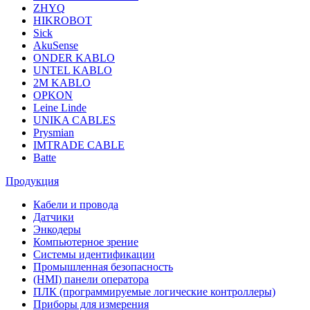
ZHYQ
HIKROBOT
Sick
AkuSense
ONDER KABLO
UNTEL KABLO
2M KABLO
OPKON
Leine Linde
UNIKA CABLES
Prysmian
IMTRADE CABLE
Batte
Продукция
Кабели и провода
Датчики
Энкодеры
Компьютерное зрение
Системы идентификации
Промышленная безопасность
(HMI) панели оператора
ПЛК (программируемые логические контроллеры)
Приборы для измерения