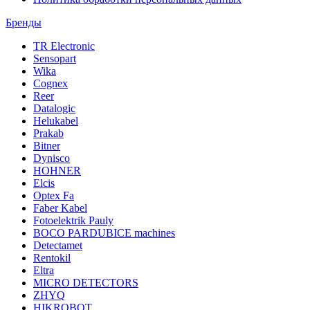
Бренды
TR Electronic
Sensopart
Wika
Cognex
Reer
Datalogic
Helukabel
Prakab
Bitner
Dynisco
HOHNER
Elcis
Optex Fa
Faber Kabel
Fotoelektrik Pauly
BOCO PARDUBICE machines
Detectamet
Rentokil
Eltra
MICRO DETECTORS
ZHYQ
HIKROBOT