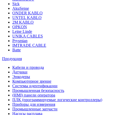
Sick
AkuSense
ONDER KABLO
UNTEL KABLO
2M KABLO
OPKON
Leine Linde
UNIKA CABLES
Prysmian
IMTRADE CABLE
Batte
Продукция
Кабели и провода
Датчики
Энкодеры
Компьютерное зрение
Системы идентификации
Промышленная безопасность
(HMI) панели оператора
ПЛК (программируемые логические контроллеры)
Приборы для измерения
Промышленные запчасти
Насосы расплава