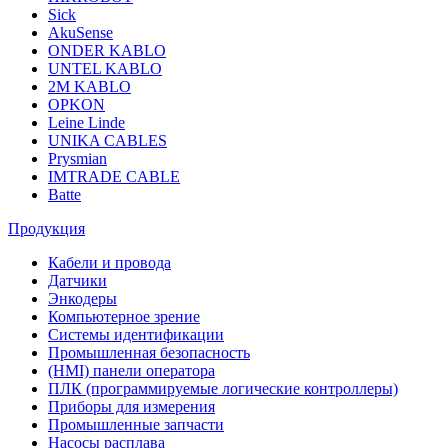
Sick
AkuSense
ONDER KABLO
UNTEL KABLO
2M KABLO
OPKON
Leine Linde
UNIKA CABLES
Prysmian
IMTRADE CABLE
Batte
Продукция
Кабели и провода
Датчики
Энкодеры
Компьютерное зрение
Системы идентификации
Промышленная безопасность
(HMI) панели оператора
ПЛК (программируемые логические контроллеры)
Приборы для измерения
Промышленные запчасти
Насосы расплава