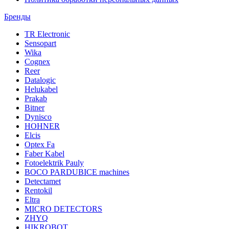
Бренды
TR Electronic
Sensopart
Wika
Cognex
Reer
Datalogic
Helukabel
Prakab
Bitner
Dynisco
HOHNER
Elcis
Optex Fa
Faber Kabel
Fotoelektrik Pauly
BOCO PARDUBICE machines
Detectamet
Rentokil
Eltra
MICRO DETECTORS
ZHYQ
HIKROBOT