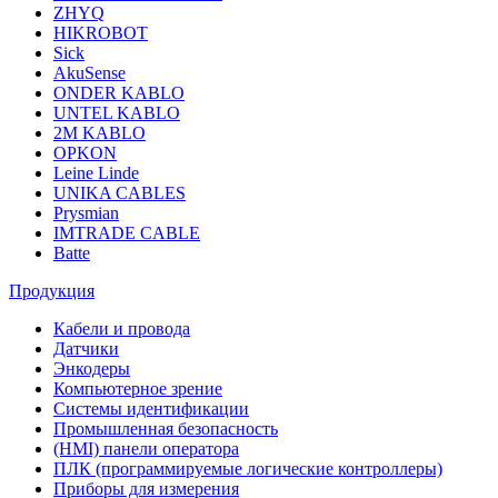
ZHYQ
HIKROBOT
Sick
AkuSense
ONDER KABLO
UNTEL KABLO
2M KABLO
OPKON
Leine Linde
UNIKA CABLES
Prysmian
IMTRADE CABLE
Batte
Продукция
Кабели и провода
Датчики
Энкодеры
Компьютерное зрение
Системы идентификации
Промышленная безопасность
(HMI) панели оператора
ПЛК (программируемые логические контроллеры)
Приборы для измерения