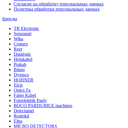
Согласие на обработку персональных данных
Политика обработки персональных данных
Бренды
TR Electronic
Sensopart
Wika
Cognex
Reer
Datalogic
Helukabel
Prakab
Bitner
Dynisco
HOHNER
Elcis
Optex Fa
Faber Kabel
Fotoelektrik Pauly
BOCO PARDUBICE machines
Detectamet
Rentokil
Eltra
MICRO DETECTORS