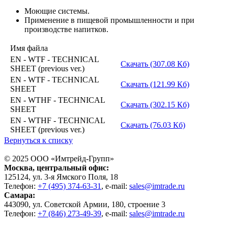
Моющие системы.
Применение в пищевой промышленности и при
производстве напитков.
Имя файла
EN - WTF - TECHNICAL
Скачать (307.08 Кб)
SHEET (previous ver.)
EN - WTF - TECHNICAL
Скачать (121.99 Кб)
SHEET
EN - WTHF - TECHNICAL
Скачать (302.15 Кб)
SHEET
EN - WTHF - TECHNICAL
Скачать (76.03 Кб)
SHEET (previous ver.)
Вернуться к списку
© 2025 ООО «
Имтрейд-Групп
»
Москва
, центральный офис:
125124
, ул.
3-я Ямского Поля, 18
Телефон:
+7 (495) 374-63-31
, e-mail:
sales@imtrade.ru
Самара
:
443090
, ул.
Советской Армии, 180, строение 3
Телефон:
+7 (846) 273-49-39
,
e-mail:
sales@imtrade.ru