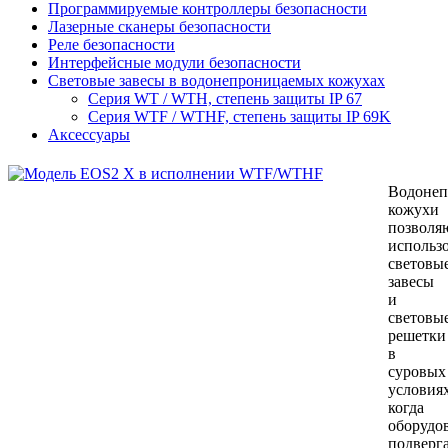
Программируемые контроллеры безопасности
Лазерные сканеры безопасности
Реле безопасности
Интерфейсные модули безопасности
Световые завесы в водонепроницаемых кожухах
Серия WT / WTH, степень защиты IP 67
Серия WTF / WTHF, степень защиты IP 69K
Аксессуары
Водонеп
кожухи
позволя
использ
световы
завесы
и
световы
решетки
в
суровых
условиях
когда
оборудо
подверга