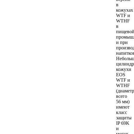
в
кожухах
WTF и
WTHF
в
пищево
промыш
и при
произво
напитко
Неболь
цилиндр
кожухи
EOS
WTF и
WTHF
(диамет
всего
56 мм)
имеют
класс
защиты
IP 69K
и
могут