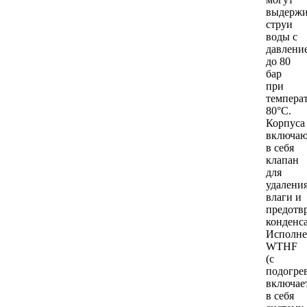
выдержи
струи
воды с
давлени
до 80
бар
при
темпера
80°C.
Корпуса
включа
в себя
клапан
для
удалени
влаги и
предотв
конденс
Исполне
WTHF
(с
подогре
включае
в себя