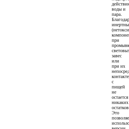
действи
воды и
пара.
Благода
инертн
(нетокс
компоне
при
промыв
световы
завес
или
при их
непосре
контакте
с
пищей
не
остается
никаких
остатков
Это
позволя
использ
версии