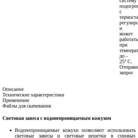
систему
подогре
с
термост
регулир
и
может
работать
при
темпера
до –
25° C.
Отправи
запрос
Описание
Технические характеристики
Применение
Файлы для скачивания
Световая завеса с в
одонепроницаемым кожухом
Водонепроницаемые кожухи позволяют использовать
световые завесы и световые решетки в суровых