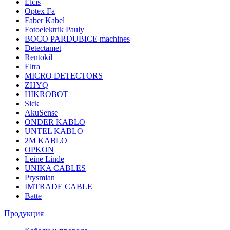
Elcis
Optex Fa
Faber Kabel
Fotoelektrik Pauly
BOCO PARDUBICE machines
Detectamet
Rentokil
Eltra
MICRO DETECTORS
ZHYQ
HIKROBOT
Sick
AkuSense
ONDER KABLO
UNTEL KABLO
2M KABLO
OPKON
Leine Linde
UNIKA CABLES
Prysmian
IMTRADE CABLE
Batte
Продукция