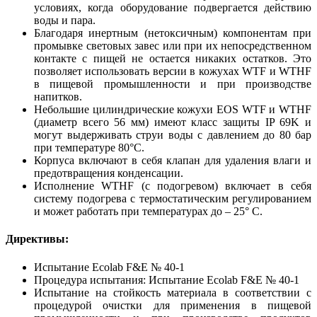
условиях, когда оборудование подвергается действию
воды и пара.
Благодаря инертным (нетоксичным) компонентам при
промывке световых завес или при их непосредственном
контакте с пищей не остается никаких остатков. Это
позволяет использовать версии в кожухах WTF и WTHF
в пищевой промышленности и при производстве
напитков.
Небольшие цилиндрические кожухи EOS WTF и WTHF
(диаметр всего 56 мм) имеют класс защиты IP 69K и
могут выдерживать струи воды с давлением до 80 бар
при температуре 80°C.
Корпуса включают в себя клапан для удаления влаги и
предотвращения конденсации.
Исполнение WTHF (с подогревом) включает в себя
систему подогрева с термостатическим регулированием
и может работать при температурах до – 25° C.
Директивы:
Испытание Ecolab F&E № 40-1
Процедура испытания: Испытание Ecolab F&E № 40-1
Испытание на стойкость материала в соответствии с
процедурой очистки для применения в пищевой