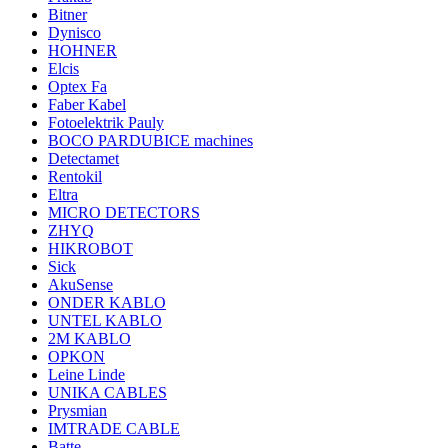
Bitner
Dynisco
HOHNER
Elcis
Optex Fa
Faber Kabel
Fotoelektrik Pauly
BOCO PARDUBICE machines
Detectamet
Rentokil
Eltra
MICRO DETECTORS
ZHYQ
HIKROBOT
Sick
AkuSense
ONDER KABLO
UNTEL KABLO
2M KABLO
OPKON
Leine Linde
UNIKA CABLES
Prysmian
IMTRADE CABLE
Batte