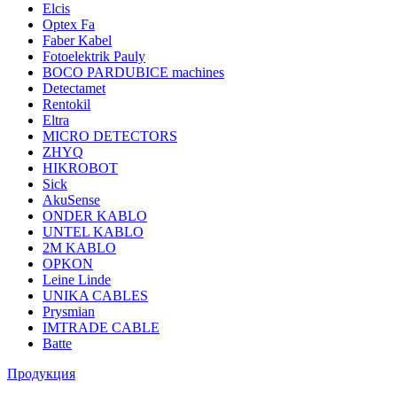
Elcis
Optex Fa
Faber Kabel
Fotoelektrik Pauly
BOCO PARDUBICE machines
Detectamet
Rentokil
Eltra
MICRO DETECTORS
ZHYQ
HIKROBOT
Sick
AkuSense
ONDER KABLO
UNTEL KABLO
2M KABLO
OPKON
Leine Linde
UNIKA CABLES
Prysmian
IMTRADE CABLE
Batte
Продукция