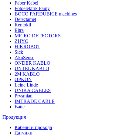
Faber Kabel
Fotoelektrik Pauly
BOCO PARDUBICE machines
Detectamet
Rentokil
Eltra
MICRO DETECTORS
ZHYQ
HIKROBOT
Sick
AkuSense
ONDER KABLO
UNTEL KABLO
2M KABLO
OPKON
Leine Linde
UNIKA CABLES
Prysmian
IMTRADE CABLE
Batte
Продукция
Кабели и провода
Датчики