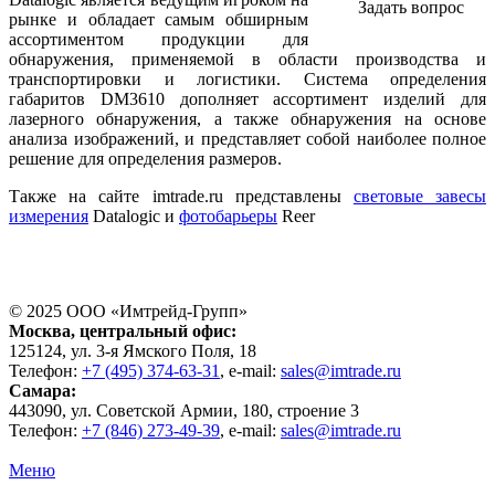
Задать вопрос
рынке и обладает самым обширным
ассортиментом продукции для
обнаружения, применяемой в области производства и
транспортировки и логистики. Система определения
габаритов DM3610 дополняет ассортимент изделий для
лазерного обнаружения, а также обнаружения на основе
анализа изображений, и представляет собой наиболее полное
решение для определения размеров.
Также на сайте imtrade.ru представлены
световые завесы
измерения
Datalogic и
фотобарьеры
Reer
© 2025 ООО «
Имтрейд-Групп
»
Москва
, центральный офис:
125124
, ул.
3-я Ямского Поля, 18
Телефон:
+7 (495) 374-63-31
, e-mail:
sales@imtrade.ru
Самара
:
443090
, ул.
Советской Армии, 180, строение 3
Телефон:
+7 (846) 273-49-39
,
e-mail:
sales@imtrade.ru
Меню