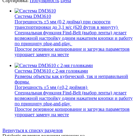
Сортировка:
Популярность
Цена
Система DM3610
Погрешность ±5 мм (0,2 дюйма) при скорости
транспортировки до 3,1 м/с (620 футов в минуту)
Специальная функция Find-Belt (выбор ленты) делает
возможной настройку одним нажатием кнопки и работу
по принципу plug-and-play.
Простое резервное копирование и загрузка параметров
упрощает замену на месте
Система DM3610 с 2-мя головками
Размеры объекты как кубической, так и неправильной
формы
Погрешность ±5 мм (±0,2 дюймов)
Специальная функция Find-Belt (выбор ленты) делает
возможной настройку одним нажатием кнопки и работу
по принципу plug-and-play
Простое резервное копирование и загрузка параметров
упрощает замену на месте
Вернуться к списку разделов
Datalogic является ведущим игроком на