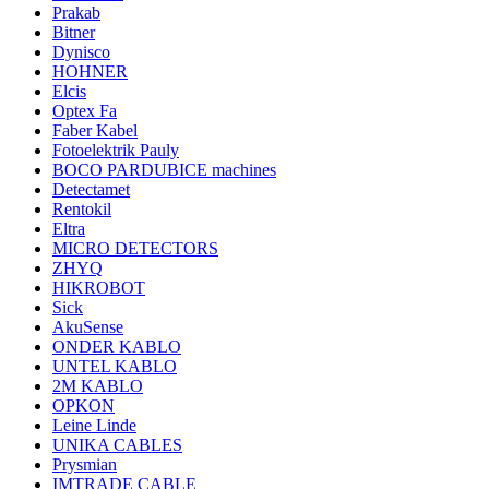
Prakab
Bitner
Dynisco
HOHNER
Elcis
Optex Fa
Faber Kabel
Fotoelektrik Pauly
BOCO PARDUBICE machines
Detectamet
Rentokil
Eltra
MICRO DETECTORS
ZHYQ
HIKROBOT
Sick
AkuSense
ONDER KABLO
UNTEL KABLO
2M KABLO
OPKON
Leine Linde
UNIKA CABLES
Prysmian
IMTRADE CABLE