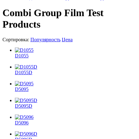
Combi Group Film Test
Products
Сортировка:
Популярность
Цена
D1055
D1055D
D5095
D5095D
D5096