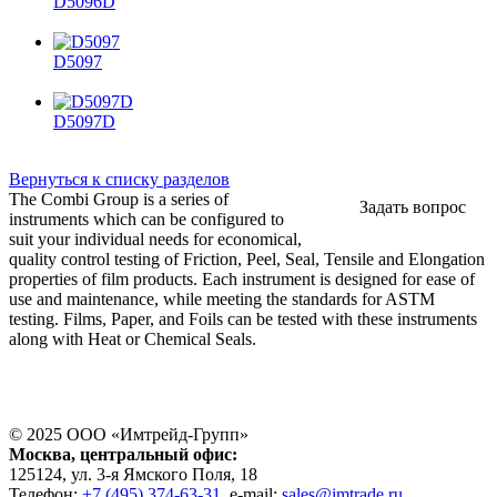
D5096D
D5097
D5097D
Вернуться к списку разделов
The Combi Group is a series of
Задать вопрос
instruments which can be configured to
suit your individual needs for economical,
quality control testing of Friction, Peel, Seal, Tensile and Elongation
properties of film products. Each instrument is designed for ease of
use and maintenance, while meeting the standards for ASTM
testing. Films, Paper, and Foils can be tested with these instruments
along with Heat or Chemical Seals.
© 2025 ООО «
Имтрейд-Групп
»
Москва
, центральный офис:
125124
, ул.
3-я Ямского Поля, 18
Телефон:
+7 (495) 374-63-31
, e-mail:
sales@imtrade.ru