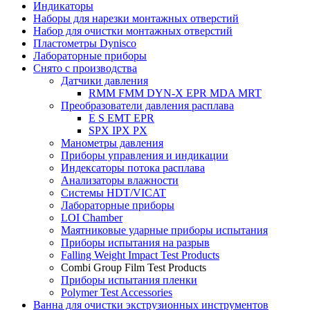
Индикаторы
Наборы для нарезки монтажных отверстий
Набор для очистки монтажных отверстий
Пластометры Dynisco
Лабораторные приборы
Снято с производства
Датчики давления
RMM FMM DYN-X EPR MDA MRT
Преобразователи давления расплава
E S EMT EPR
SPX IPX PX
Манометры давления
Приборы управления и индикации
Индексаторы потока расплава
Анализаторы влажности
Системы HDT/VICAT
Лабораторные приборы
LOI Chamber
Маятниковые ударные приборы испытания
Приборы испытания на разрыв
Falling Weight Impact Test Products
Combi Group Film Test Products
Приборы испытания пленки
Polymer Test Accessories
Ванна для очистки экструзионных инструментов