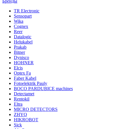
Бренды
TR Electronic
Sensopart
Wika
Cognex
Reer
Datalogic
Helukabel
Prakab
Bitner
Dynisco
HOHNER
Elcis
Optex Fa
Faber Kabel
Fotoelektrik Pauly
BOCO PARDUBICE machines
Detectamet
Rentokil
Eltra
MICRO DETECTORS
ZHYQ
HIKROBOT
Sick