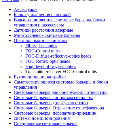
Аксессуары
Блоки управления с оптикой
Взрывозащищенные световые барьеры, блоки
управления и аксессуары
Датчики расстояния лазерные
Многолучевые световые барьеры
Опто-волоконные системы
Fibre-glass optics
FOC-Control units
FOC-Diffuse-reflective-optics heads
FOC-Reflex-optic heads
High level fibre-glass optics
Transmitter/receiver FOC-Control units
Руководства по настройке
Самотестирующиеся световые барьеры и блоки
управления
Световые барьеры для обнаружения отверстий
Световые барьеры с опорным сигналом
Световые барьеры: Диффузного типа
Световые барьеры: Отражение от рефлектора
Световые барьеры: передатчик-приемник
системы позиционирования
Специальные световые барьеры