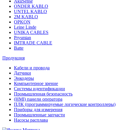
AkuSense
ONDER KABLO
UNTEL KABLO
2M KABLO
OPKON
Leine Linde
UNIKA CABLES
Prysmian
IMTRADE CABLE
Batte
Продукция
Кабели и провода
Датчики
Энкодеры
Компьютерное зрение
Системы идентификации
Промышленная безопасность
(HMI) панели оператора
ПЛК (программируемые логические контроллеры)
Приборы для измерения
Промышленные запчасти
Насосы расплава