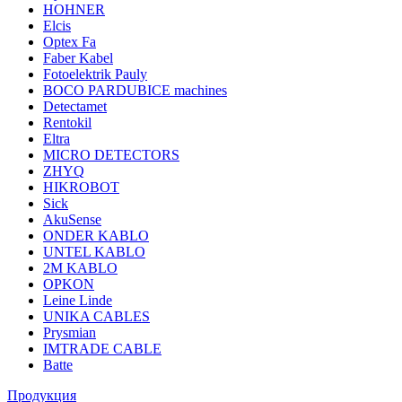
HOHNER
Elcis
Optex Fa
Faber Kabel
Fotoelektrik Pauly
BOCO PARDUBICE machines
Detectamet
Rentokil
Eltra
MICRO DETECTORS
ZHYQ
HIKROBOT
Sick
AkuSense
ONDER KABLO
UNTEL KABLO
2M KABLO
OPKON
Leine Linde
UNIKA CABLES
Prysmian
IMTRADE CABLE
Batte
Продукция