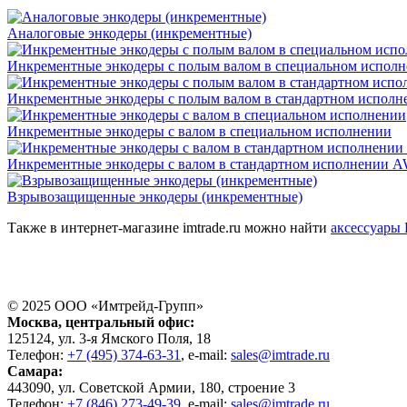
Аналоговые энкодеры (инкрементные)
Инкрементные энкодеры с полым валом в специальном испол
Инкрементные энкодеры с полым валом в стандартном исполн
Инкрементные энкодеры с валом в специальном исполнении
Инкрементные энкодеры с валом в стандартном исполнении AW
Взрывозащищенные энкодеры (инкрементные)
Также в интернет-магазине imtrade.ru можно найти
аксессуары 
© 2025 ООО «
Имтрейд-Групп
»
Москва
, центральный офис:
125124
, ул.
3-я Ямского Поля, 18
Телефон:
+7 (495) 374-63-31
, e-mail:
sales@imtrade.ru
Самара
:
443090
, ул.
Советской Армии, 180, строение 3
Телефон:
+7 (846) 273-49-39
,
e-mail:
sales@imtrade.ru