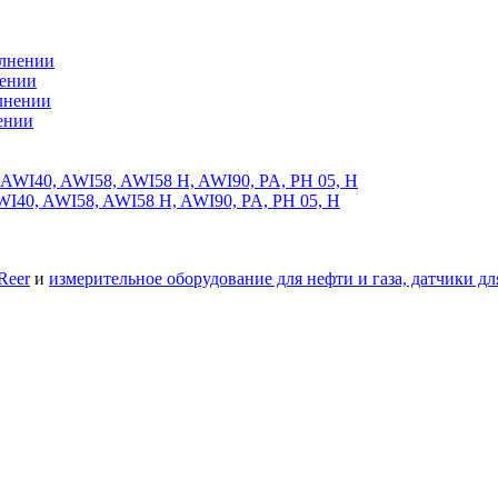
нении
ении
I40, AWI58, AWI58 H, AWI90, PA, PH 05, H
Reer
и
измерительное оборудование для нефти и газа, датчики д