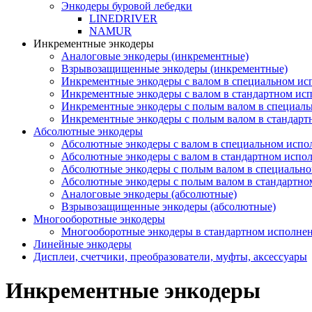
Энкодеры буровой лебедки
LINEDRIVER
NAMUR
Инкрементные энкодеры
Аналоговые энкодеры (инкрементные)
Взрывозащищенные энкодеры (инкрементные)
Инкрементные энкодеры с валом в специальном и
Инкрементные энкодеры с валом в стандартном ис
Инкрементные энкодеры с полым валом в специал
Инкрементные энкодеры с полым валом в стандар
Абсолютные энкодеры
Абсолютные энкодеры с валом в специальном исп
Абсолютные энкодеры с валом в стандартном испо
Абсолютные энкодеры с полым валом в специальн
Абсолютные энкодеры с полым валом в стандартн
Аналоговые энкодеры (абсолютные)
Взрывозащищенные энкодеры (абсолютные)
Многооборотные энкодеры
Многооборотные энкодеры в стандартном исполне
Линейные энкодеры
Дисплеи, счетчики, преобразователи, муфты, аксессуары
Инкрементные энкодеры