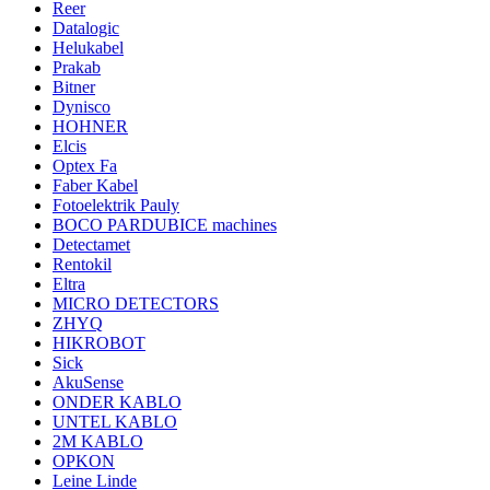
Reer
Datalogic
Helukabel
Prakab
Bitner
Dynisco
HOHNER
Elcis
Optex Fa
Faber Kabel
Fotoelektrik Pauly
BOCO PARDUBICE machines
Detectamet
Rentokil
Eltra
MICRO DETECTORS
ZHYQ
HIKROBOT
Sick
AkuSense
ONDER KABLO
UNTEL KABLO
2M KABLO
OPKON
Leine Linde