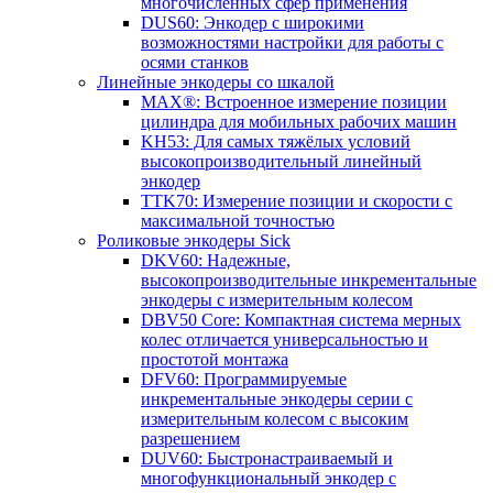
многочисленных сфер применения
DUS60: Энкодер с широкими
возможностями настройки для работы с
осями станков
Линейные энкодеры со шкалой
MAX®: Встроенное измерение позиции
цилиндра для мобильных рабочих машин
KH53: Для самых тяжёлых условий
высокопроизводительный линейный
энкодер
TTK70: Измерение позиции и скорости с
максимальной точностью
Роликовые энкодеры Sick
DKV60: Надежные,
высокопроизводительные инкрементальные
энкодеры с измерительным колесом
DBV50 Core: Компактная система мерных
колес отличается универсальностью и
простотой монтажа
DFV60: Программируемые
инкрементальные энкодеры серии с
измерительным колесом с высоким
разрешением
DUV60: Быстронастраиваемый и
многофункциональный энкодер с