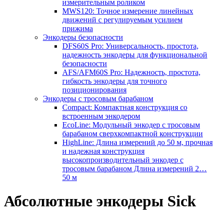
измерительным роликом
MWS120: Точное измерение линейных
движений с регулируемым усилием
прижима
Энкодеры безопасности
DFS60S Pro: Универсальность, простота,
надежность энкодеры для функциональной
безопасности
AFS/AFM60S Pro: Надежность, простота,
гибкость энкодеры для точного
позиционирования
Энкодеры с тросовым барабаном
Compact: Компактная конструкция со
встроенным энкодером
EcoLine: Модульный энкодер с тросовым
барабаном сверхкомпактной конструкции
HighLine: Длина измерений до 50 м, прочная
и надежная конструкция
высокопроизводительный энкодер с
тросовым барабаном Длина измерений 2…
50 м
Абсолютные энкодеры Sick