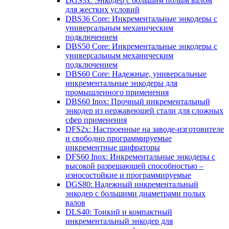
DGS3x: Энкодер с большим полым валом
для жестких условий
DBS36 Core: Инкрементальные энкодеры с
универсальным механическим
подключением
DBS50 Core: Инкрементальные энкодеры с
универсальным механическим
подключением
DBS60 Core: Надежные, универсальные
инкрементальные энкодеры для
промышленного применения
DBS60 Inox: Прочный инкрементальный
энкодер из нержавеющей стали для сложных
сфер применения
DFS2x: Настроенные на заводе-изготовителе
и свободно программируемые
инкрементные шифраторы
DFS60 Inox: Инкрементальные энкодеры с
высокой разрешающей способностью –
износостойкие и программируемые
DGS80: Надежный инкрементальный
энкодер с большими диаметрами полых
валов
DLS40: Тонкий и компактный
инкрементальный энкодер для