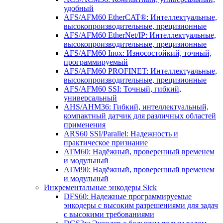
удобный
AFS/AFM60 EtherCAT®: Интеллектуальные,
высокопроизводительные, прецизионные
AFS/AFM60 EtherNet/IP: Интеллектуальные,
высокопроизводительные, прецизионные
AFS/AFM60 Inox: Износостойкий, точный,
программируемый
AFS/AFM60 PROFINET: Интеллектуальные,
высокопроизводительные, прецизионные
AFS/AFM60 SSI: Точный, гибкий,
универсальный
AHS/AHM36: Гибкий, интеллектуальный,
компактный датчик для различных областей
применения
ARS60 SSI/Parallel: Надежность и
практическое признание
ATM60: Надёжный, проверенный временем
и модульный
ATM90: Надёжный, проверенный временем
и модульный
Инкрементальные энкодеры Sick
DFS60: Надежные программируемые
энкодеры с высоким разрешениями для задач
с высокими требованиями