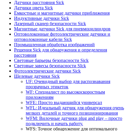
Датчики расстояния Sick
Датчики цвета Sick
Ёмкостные и магнитные датчики приближения
Индуктивные датчики Sick
Лазерный сканер безопасности Sick
Магнитные датчики Sick для пневмоцилиндров
Оптоволоконные фотоэлектрические датчики и
оптоволоконные кабели Sick
Промышленная обработка изображений
Решения Sick для обнаружения и определения
расстояния
Световые барьеры безопасности Sick
Световые завесы безопасности SIck
Фотоэлектрические датчики Sick
Щелевые датчики Sick
UF: Очевидный выбор для распознавания
прозрачных этикеток
WF: Специалист по высокоскоростным
приложениям
WFE: Просто выдающийся универсал
WFL: Идеальный датчик для обнаружения очень
мелких деталей и точного позиционирования
WFM: Вилочные датчики plug and play – просто
подключить и начать работу.
WFS: Точное обнаружение для оптимального