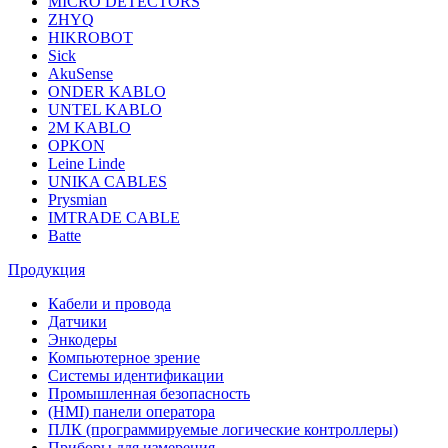
MICRO DETECTORS
ZHYQ
HIKROBOT
Sick
AkuSense
ONDER KABLO
UNTEL KABLO
2M KABLO
OPKON
Leine Linde
UNIKA CABLES
Prysmian
IMTRADE CABLE
Batte
Продукция
Кабели и провода
Датчики
Энкодеры
Компьютерное зрение
Системы идентификации
Промышленная безопасность
(HMI) панели оператора
ПЛК (программируемые логические контроллеры)
Приборы для измерения