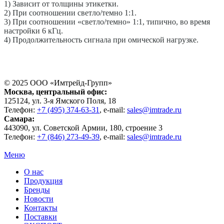
1) Зависит от толщины этикетки.
2) При соотношении светло/темно 1:1.
3) При соотношении «светло/темно» 1:1, типично, во время
настройки 6 кГц.
4) Продолжительность сигнала при омической нагрузке.
© 2025 ООО «
Имтрейд-Групп
»
Москва
, центральный офис:
125124
, ул.
3-я Ямского Поля, 18
Телефон:
+7 (495) 374-63-31
, e-mail:
sales@imtrade.ru
Самара
:
443090
, ул.
Советской Армии, 180, строение 3
Телефон:
+7 (846) 273-49-39
,
e-mail:
sales@imtrade.ru
Меню
О нас
Продукция
Бренды
Новости
Контакты
Поставки