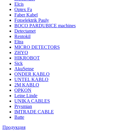
Elcis
Optex Fa
Faber Kabel
Fotoelektrik Pauly
BOCO PARDUBICE machines
Detectamet
Rentokil
Eltra
MICRO DETECTORS
ZHYQ
HIKROBOT
Sick
AkuSense
ONDER KABLO
UNTEL KABLO
2M KABLO
OPKON
Leine Linde
UNIKA CABLES
Prysmian
IMTRADE CABLE
Batte
Продукция