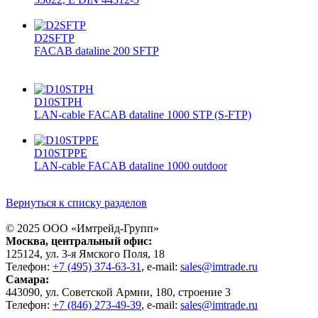
D2SFTP
FACAB dataline 200 SFTP
D10STPH
LAN-cable FACAB dataline 1000 STP (S-FTP)
D10STPPE
LAN-cable FACAB dataline 1000 outdoor
Вернуться к списку разделов
© 2025 ООО «
Имтрейд-Групп
»
Москва
, центральный офис:
125124
, ул.
3-я Ямского Поля, 18
Телефон:
+7 (495) 374-63-31
, e-mail:
sales@imtrade.ru
Самара
:
443090
, ул.
Советской Армии, 180, строение 3
Телефон:
+7 (846) 273-49-39
,
e-mail:
sales@imtrade.ru