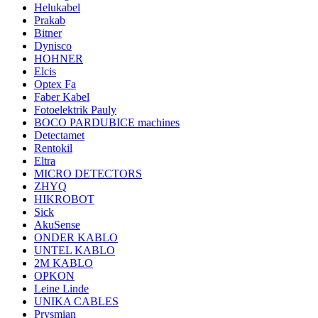
Helukabel
Prakab
Bitner
Dynisco
HOHNER
Elcis
Optex Fa
Faber Kabel
Fotoelektrik Pauly
BOCO PARDUBICE machines
Detectamet
Rentokil
Eltra
MICRO DETECTORS
ZHYQ
HIKROBOT
Sick
AkuSense
ONDER KABLO
UNTEL KABLO
2M KABLO
OPKON
Leine Linde
UNIKA CABLES
Prysmian