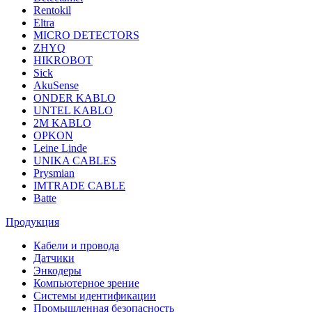
Rentokil
Eltra
MICRO DETECTORS
ZHYQ
HIKROBOT
Sick
AkuSense
ONDER KABLO
UNTEL KABLO
2M KABLO
OPKON
Leine Linde
UNIKA CABLES
Prysmian
IMTRADE CABLE
Batte
Продукция
Кабели и провода
Датчики
Энкодеры
Компьютерное зрение
Системы идентификации
Промышленная безопасность