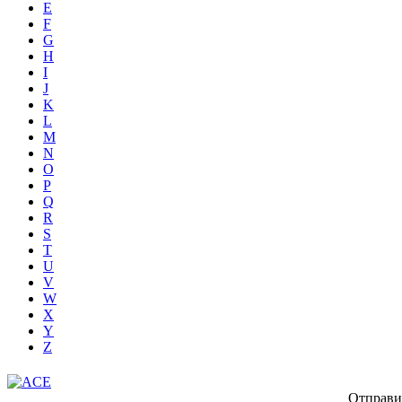
E
F
G
H
I
J
K
L
M
N
O
P
Q
R
S
T
U
V
W
X
Y
Z
Отправи