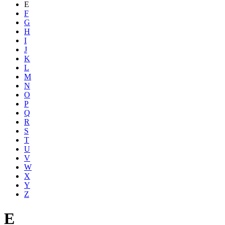
E
F
G
H
I
J
K
L
M
N
O
P
Q
R
S
T
U
V
W
X
Y
Z
E