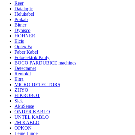
Reer
Datalogic
Helukabel
Prakab
Bitner
Dynisco
HOHNER
Elcis
Optex Fa
Faber Kabel
Fotoelektrik Pauly
BOCO PARDUBICE machines
Detectamet
Rentokil
Eltra
MICRO DETECTORS
ZHYQ
HIKROBOT
Sick
AkuSense
ONDER KABLO
UNTEL KABLO
2M KABLO
OPKON
Leine Linde