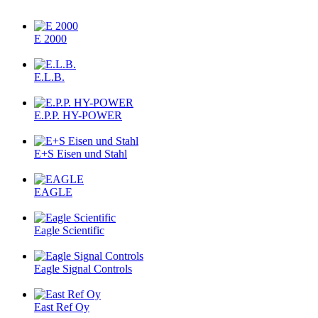
E 2000
E.L.B.
E.P.P. HY-POWER
E+S Eisen und Stahl
EAGLE
Eagle Scientific
Eagle Signal Controls
East Ref Oy