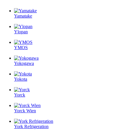
Yamatake
Ylopan
YMOS
Yokogawa
Yokota
Yorck
Yorck Wien
York Refrigeration