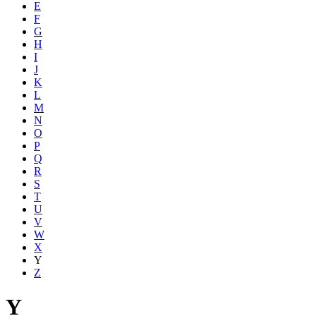
E
F
G
H
I
J
K
L
M
N
O
P
Q
R
S
T
U
V
W
X
Y
Z
Y