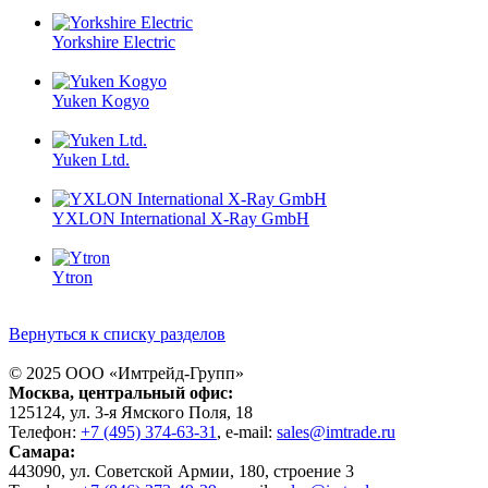
Yorkshire Electric
Yuken Kogyo
Yuken Ltd.
YXLON International X-Ray GmbH
Ytron
Вернуться к списку разделов
© 2025 ООО «
Имтрейд-Групп
»
Москва
, центральный офис:
125124
, ул.
3-я Ямского Поля, 18
Телефон:
+7 (495) 374-63-31
, e-mail:
sales@imtrade.ru
Самара
:
443090
, ул.
Советской Армии, 180, строение 3