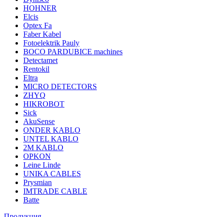
HOHNER
Elcis
Optex Fa
Faber Kabel
Fotoelektrik Pauly
BOCO PARDUBICE machines
Detectamet
Rentokil
Eltra
MICRO DETECTORS
ZHYQ
HIKROBOT
Sick
AkuSense
ONDER KABLO
UNTEL KABLO
2M KABLO
OPKON
Leine Linde
UNIKA CABLES
Prysmian
IMTRADE CABLE
Batte
Продукция