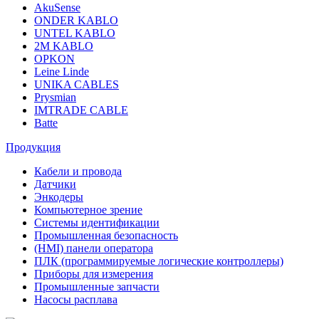
AkuSense
ONDER KABLO
UNTEL KABLO
2M KABLO
OPKON
Leine Linde
UNIKA CABLES
Prysmian
IMTRADE CABLE
Batte
Продукция
Кабели и провода
Датчики
Энкодеры
Компьютерное зрение
Системы идентификации
Промышленная безопасность
(HMI) панели оператора
ПЛК (программируемые логические контроллеры)
Приборы для измерения
Промышленные запчасти
Насосы расплава