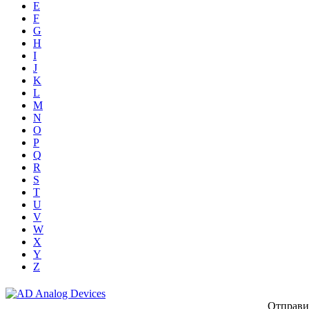
E
F
G
H
I
J
K
L
M
N
O
P
Q
R
S
T
U
V
W
X
Y
Z
Отправи