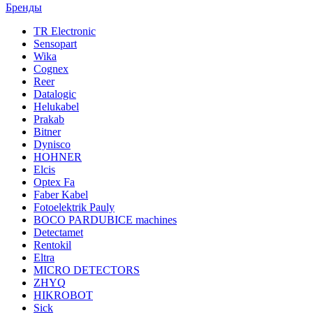
Бренды
TR Electronic
Sensopart
Wika
Cognex
Reer
Datalogic
Helukabel
Prakab
Bitner
Dynisco
HOHNER
Elcis
Optex Fa
Faber Kabel
Fotoelektrik Pauly
BOCO PARDUBICE machines
Detectamet
Rentokil
Eltra
MICRO DETECTORS
ZHYQ
HIKROBOT
Sick