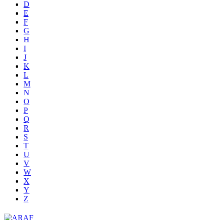
D
E
F
G
H
I
J
K
L
M
N
O
P
Q
R
S
T
U
V
W
X
Y
Z