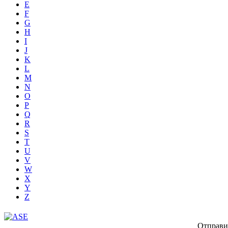
E
F
G
H
I
J
K
L
M
N
O
P
Q
R
S
T
U
V
W
X
Y
Z
Отправи