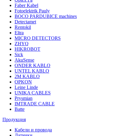
Faber Kabel
Fotoelektrik Pauly
BOCO PARDUBICE machines
Detectamet
Rentokil
Eltra
MICRO DETECTORS
ZHYQ
HIKROBOT
Sick
AkuSense
ONDER KABLO
UNTEL KABLO
2M KABLO
OPKON
Leine Linde
UNIKA CABLES
Prysmian
IMTRADE CABLE
Batte
Продукция
Кабели и провода
Датчики