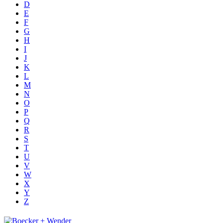
D
E
F
G
H
I
J
K
L
M
N
O
P
Q
R
S
T
U
V
W
X
Y
Z