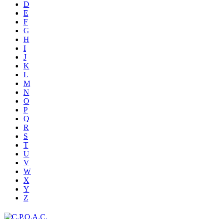
D
E
F
G
H
I
J
K
L
M
N
O
P
Q
R
S
T
U
V
W
X
Y
Z