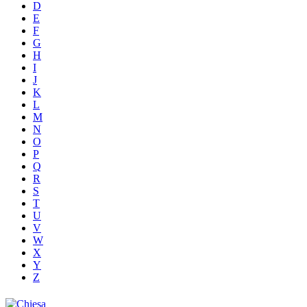
D
E
F
G
H
I
J
K
L
M
N
O
P
Q
R
S
T
U
V
W
X
Y
Z