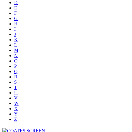
D
E
F
G
H
I
J
K
L
M
N
O
P
Q
R
S
T
U
V
W
X
Y
Z