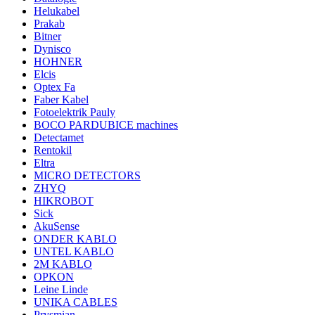
Helukabel
Prakab
Bitner
Dynisco
HOHNER
Elcis
Optex Fa
Faber Kabel
Fotoelektrik Pauly
BOCO PARDUBICE machines
Detectamet
Rentokil
Eltra
MICRO DETECTORS
ZHYQ
HIKROBOT
Sick
AkuSense
ONDER KABLO
UNTEL KABLO
2M KABLO
OPKON
Leine Linde
UNIKA CABLES
Prysmian