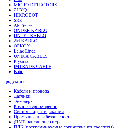
MICRO DETECTORS
ZHYQ
HIKROBOT
Sick
AkuSense
ONDER KABLO
UNTEL KABLO
2M KABLO
OPKON
Leine Linde
UNIKA CABLES
Prysmian
IMTRADE CABLE
Batte
Продукция
Кабели и провода
Датчики
Энкодеры
Компьютерное зрение
Системы идентификации
Промышленная безопасность
(HMI) панели оператора
ПЛК (программируемые логические контроллеры)