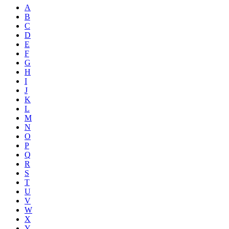
A
B
C
D
E
F
G
H
I
J
K
L
M
N
O
P
Q
R
S
T
U
V
W
X
Y