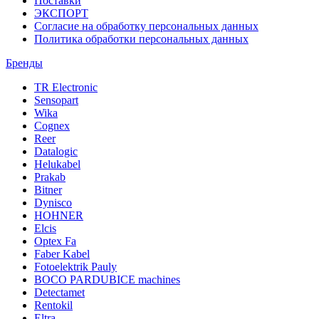
Поставки
ЭКСПОРТ
Согласие на обработку персональных данных
Политика обработки персональных данных
Бренды
TR Electronic
Sensopart
Wika
Cognex
Reer
Datalogic
Helukabel
Prakab
Bitner
Dynisco
HOHNER
Elcis
Optex Fa
Faber Kabel
Fotoelektrik Pauly
BOCO PARDUBICE machines
Detectamet
Rentokil
Eltra