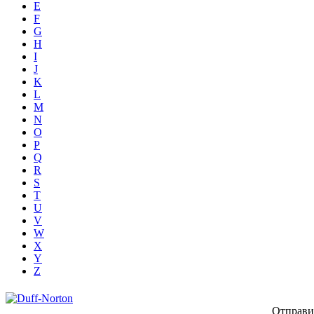
E
F
G
H
I
J
K
L
M
N
O
P
Q
R
S
T
U
V
W
X
Y
Z
Отправи