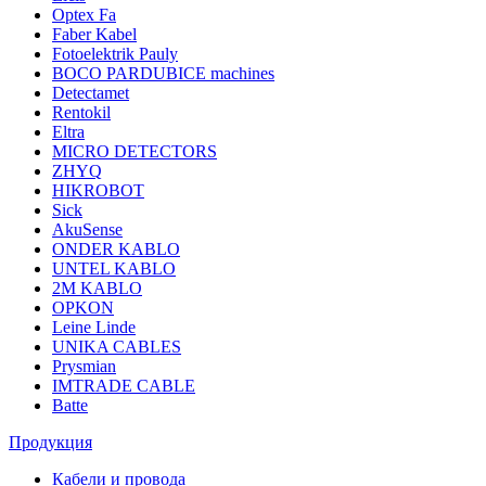
Optex Fa
Faber Kabel
Fotoelektrik Pauly
BOCO PARDUBICE machines
Detectamet
Rentokil
Eltra
MICRO DETECTORS
ZHYQ
HIKROBOT
Sick
AkuSense
ONDER KABLO
UNTEL KABLO
2M KABLO
OPKON
Leine Linde
UNIKA CABLES
Prysmian
IMTRADE CABLE
Batte
Продукция
Кабели и провода