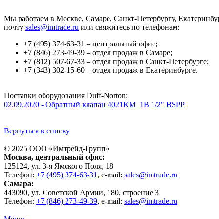
Мы работаем в Москве, Самаре, Санкт-Петербургу, Екатеринбур
почту
sales@imtrade.ru
или свяжитесь по телефонам:
+7 (495) 374-63-31 – центральный офис;
+7 (846) 273-49-39 – отдел продаж в Самаре;
+7 (812) 507-67-33 – отдел продаж в Санкт-Петербурге;
+7 (343) 302-15-60 – отдел продаж в Екатеринбурге.
Поставки оборудования Duff-Norton:
02.09.2020 - Обратный клапан 4021KM_1B 1/2" BSPP
Вернуться к списку
© 2025 ООО «
Имтрейд-Групп
»
Москва
, центральный офис:
125124
, ул.
3-я Ямского Поля, 18
Телефон:
+7 (495) 374-63-31
, e-mail:
sales@imtrade.ru
Самара
:
443090
, ул.
Советской Армии, 180, строение 3
Телефон:
+7 (846) 273-49-39
,
e-mail:
sales@imtrade.ru
Меню