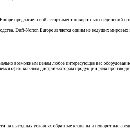
 Europe предлагает свой ассортимент поворотных соединений и 
водства, Duff-Norton Europe является одним из ведущих миров
ально возможным ценам любое интересующее вас оборудование 
яемся официальным дистрибьютором продукции ряда производит
и на выгодных условиях обратные клапаны и поворотные соеди