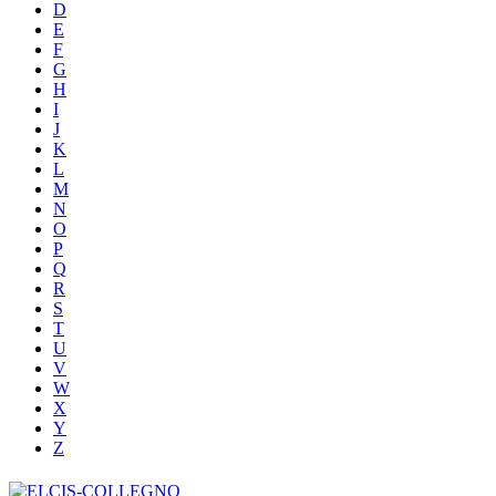
D
E
F
G
H
I
J
K
L
M
N
O
P
Q
R
S
T
U
V
W
X
Y
Z