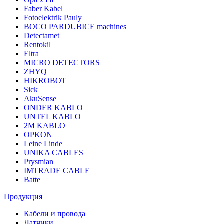
Faber Kabel
Fotoelektrik Pauly
BOCO PARDUBICE machines
Detectamet
Rentokil
Eltra
MICRO DETECTORS
ZHYQ
HIKROBOT
Sick
AkuSense
ONDER KABLO
UNTEL KABLO
2M KABLO
OPKON
Leine Linde
UNIKA CABLES
Prysmian
IMTRADE CABLE
Batte
Продукция
Кабели и провода
Датчики