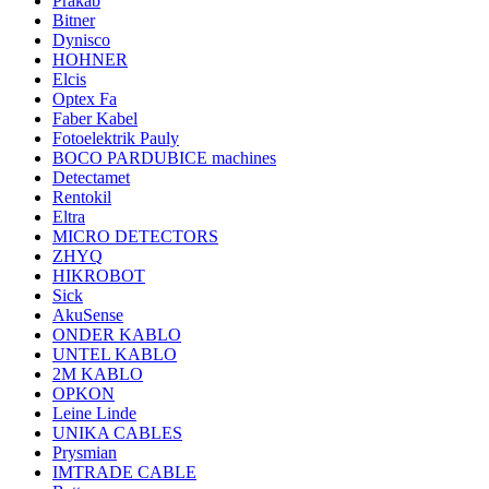
Prakab
Bitner
Dynisco
HOHNER
Elcis
Optex Fa
Faber Kabel
Fotoelektrik Pauly
BOCO PARDUBICE machines
Detectamet
Rentokil
Eltra
MICRO DETECTORS
ZHYQ
HIKROBOT
Sick
AkuSense
ONDER KABLO
UNTEL KABLO
2M KABLO
OPKON
Leine Linde
UNIKA CABLES
Prysmian
IMTRADE CABLE