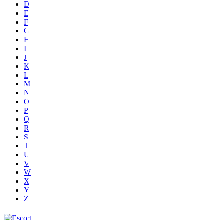
D
E
F
G
H
I
J
K
L
M
N
O
P
Q
R
S
T
U
V
W
X
Y
Z