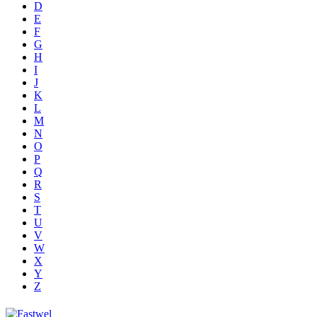
D
E
F
G
H
I
J
K
L
M
N
O
P
Q
R
S
T
U
V
W
X
Y
Z