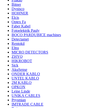
Prakab
Bitner
Dynisco
HOHNER
Elcis
Optex Fa
Faber Kabel
Fotoelektrik Pauly
BOCO PARDUBICE machines
Detectamet
Rentokil
Eltra
MICRO DETECTORS
ZHYQ
HIKROBOT
Sick
AkuSense
ONDER KABLO
UNTEL KABLO
2M KABLO
OPKON
Leine Linde
UNIKA CABLES
Prysmian
IMTRADE CABLE