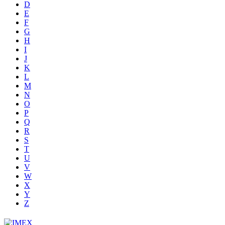
D
E
F
G
H
I
J
K
L
M
N
O
P
Q
R
S
T
U
V
W
X
Y
Z